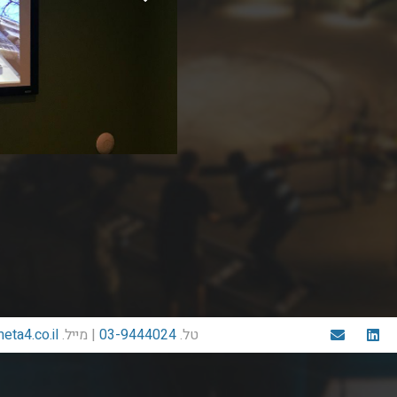
טל.
03-9444024
| מייל.
eta4.co.il