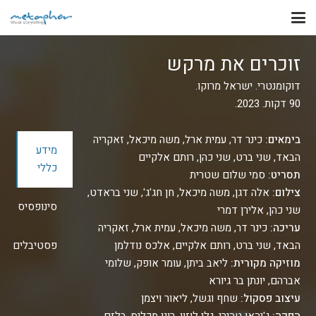
זוכרים את מרקש
דוקומנטרי. ישראל מרוקו.
90 דקות. 2023.
בימאים:
כינר דר, עמית ארל, משה מיכאל, זאקריה
מידע
הבאד, שני ברט, שני כהן, רותם אלקיים
כללי
תסריט:
סמי שלום שטרית
צילום:
אלה דגן, משה מיכאל, חן חג'ג', שני בראדט,
סינופסיס
שני כהן, אלירן דמרי
עריכה:
כינר דר, משה מיכאל, עמית ארל, זאקריה
הבאד, שני ברט, רותם אלקיים, אלכס נודלמן
פסטיבלים
מוזיקה מקורית:
ליאב ביתן, עומר אופק, שלומי
אברהם, יונתן בר גיורא
עיצוב פסקול:
שחף וגשל, ליאור ויצמן
הפקה:
ג'יהאן טהירי, גלי לוזון, רונן מכליס-בלזם,